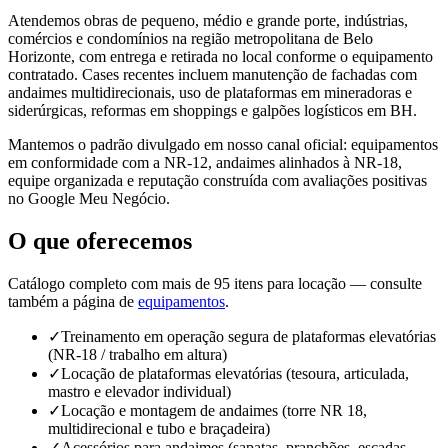
Atendemos obras de pequeno, médio e grande porte, indústrias,
comércios e condomínios na
região metropolitana de Belo
Horizonte
, com entrega e retirada no local conforme o equipamento
contratado. Cases recentes incluem manutenção de fachadas com
andaimes multidirecionais, uso de plataformas em mineradoras e
siderúrgicas, reformas em shoppings e galpões logísticos em BH.
Mantemos o padrão divulgado em nosso canal oficial: equipamentos
em conformidade com a NR-12, andaimes alinhados à NR-18,
equipe organizada e reputação construída com avaliações positivas
no Google Meu Negócio.
O que oferecemos
Catálogo completo com mais de
95
itens para locação — consulte
também a página de
equipamentos
.
✓
Treinamento em operação segura de plataformas elevatórias
(NR-18 / trabalho em altura)
✓
Locação de plataformas elevatórias (tesoura, articulada,
mastro e elevador individual)
✓
Locação e montagem de andaimes (torre NR 18,
multidirecional e tubo e braçadeira)
✓
Acessórios para andaimes (sapatas, pranchões, escadas